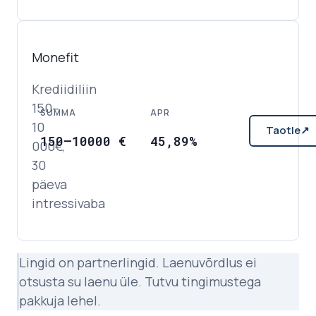
Monefit
Krediidiliin
150–
SUMMA
APR
10
Taotle
↗
150
–
10000
€
45,89%
000€,
30
päeva
intressivaba
Lingid on partnerlingid. Laenuvõrdlus ei
otsusta su laenu üle. Tutvu tingimustega
pakkuja lehel.