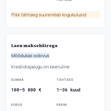
Pikk tähtaeg suurendab kogukulusid
Laen maksehäirega
Mõõdukas sobivus
Krediidiajalugu on keeruline
SUMMA
TÄHTAEG
100–5 000 €
1–36 kuud
KIIRUS
PARIM