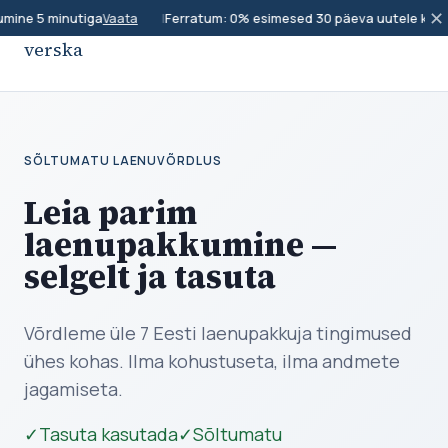
✕
mine 5 minutiga
|
Ferratum: 0% esimesed 30 päeva uutele klient
Vaata
verska
SÕLTUMATU LAENUVÕRDLUS
Leia parim
laenupakkumine —
selgelt ja tasuta
Võrdleme üle 7 Eesti laenupakkuja tingimused
ühes kohas. Ilma kohustuseta, ilma andmete
jagamiseta.
✓
Tasuta kasutada
✓
Sõltumatu