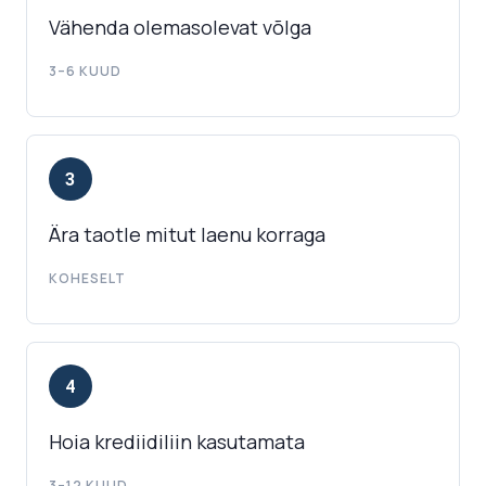
Vähenda olemasolevat võlga
3–6 KUUD
3
Ära taotle mitut laenu korraga
KOHESELT
4
Hoia krediidiliin kasutamata
3–12 KUUD