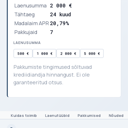
Laenusumma
2 000 €
Tähtaeg
24 kuud
Madalaim APR
20,79%
Pakkujaid
7
LAENUSUMMA
500 €
1 000 €
2 000 €
5 000 €
Pakkumiste tingimused sõltuvad
krediidiandja hinnangust. Ei ole
garanteeritud otsus.
Kuidas toimib
Laenutüübid
Pakkumised
Nõuded