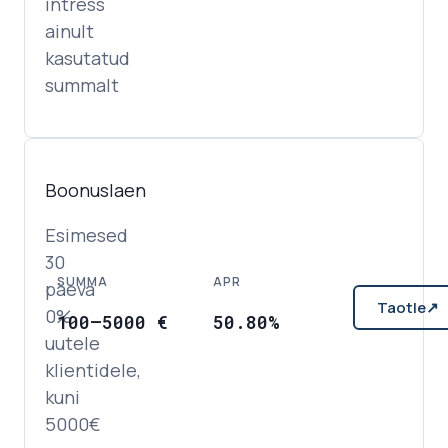
intress
ainult
kasutatud
summalt
Boonuslaen
Esimesed
30
SUMMA
APR
päeva
Taotle
↗
0%
100
–
5000
€
50.80%
uutele
klientidele,
kuni
5000€