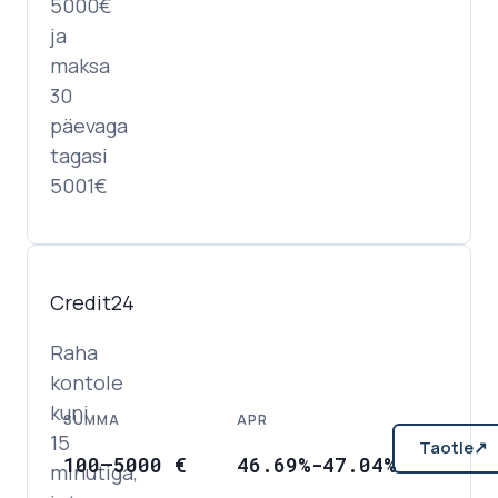
5000€
ja
maksa
30
päevaga
tagasi
5001€
Credit24
Raha
kontole
kuni
SUMMA
APR
15
Taotle
↗
100
–
5000
€
46.69%-47.04%
minutiga,