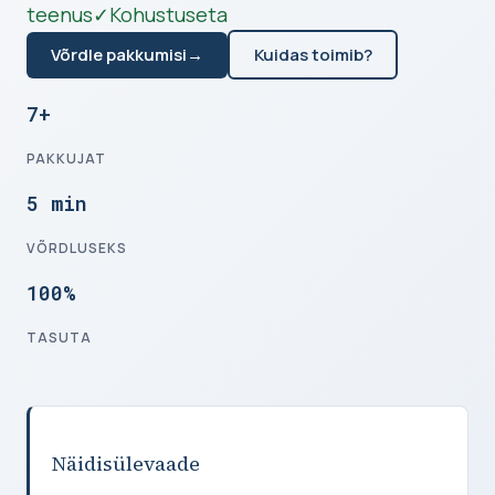
teenus
✓
Kohustuseta
Võrdle pakkumisi
→
Kuidas toimib?
7+
PAKKUJAT
5 min
VÕRDLUSEKS
100%
TASUTA
Näidisülevaade