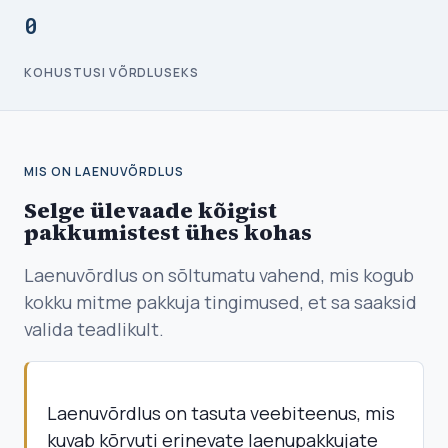
0
KOHUSTUSI VÕRDLUSEKS
MIS ON LAENUVÕRDLUS
Selge ülevaade kõigist
pakkumistest ühes kohas
Laenuvõrdlus on sõltumatu vahend, mis kogub
kokku mitme pakkuja tingimused, et sa saaksid
valida teadlikult.
Laenuvõrdlus on tasuta veebiteenus, mis
kuvab kõrvuti erinevate laenupakkujate