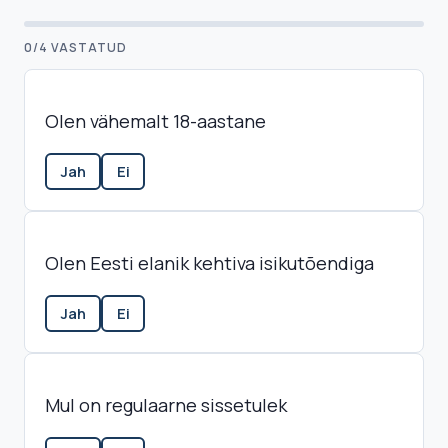
0
/
4
VASTATUD
Olen vähemalt 18-aastane
Jah
Ei
Olen Eesti elanik kehtiva isikutõendiga
Jah
Ei
Mul on regulaarne sissetulek