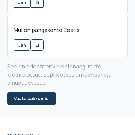
Jah
Ei
Mul on pangakonto Eestis
Jah
Ei
See on orienteeriv eelhinnang, mitte
krediidiotsus. Lõplik otsus on laenuandja
ainupädevuses.
Vaata pakkumisi