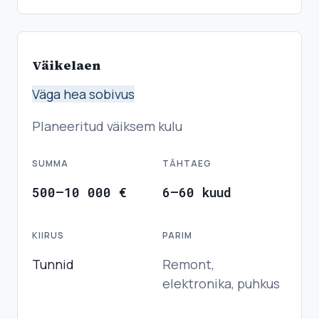
Väikelaen
Väga hea sobivus
Planeeritud väiksem kulu
SUMMA
TÄHTAEG
500–10 000 €
6–60 kuud
KIIRUS
PARIM
Tunnid
Remont,
elektronika, puhkus