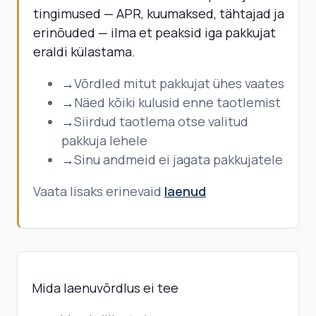
tingimused — APR, kuumaksed, tähtajad ja
erinõuded — ilma et peaksid iga pakkujat
eraldi külastama.
→
Võrdled mitut pakkujat ühes vaates
→
Näed kõiki kulusid enne taotlemist
→
Siirdud taotlema otse valitud
pakkuja lehele
→
Sinu andmeid ei jagata pakkujatele
Vaata lisaks erinevaid
laenud
Mida laenuvõrdlus ei tee