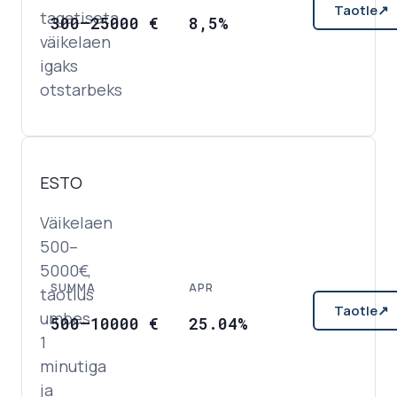
Taotle
↗
tagatiseta
300
–
25000
€
8,5%
väikelaen
igaks
otstarbeks
ESTO
Väikelaen
500–
5000€,
SUMMA
APR
taotlus
Taotle
↗
umbes
500
–
10000
€
25.04%
1
minutiga
ja