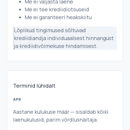
Me ei väljasta laene
Me ei tee krediidiotsuseid
Me ei garanteeri heakskiitu
Lõplikud tingimused sõltuvad
krediidiandja individuaalsest hinnangust
ja krediidivõimekuse hindamisest.
Terminid lühidalt
APR
Aastane kulukuse määr — sisaldab kõiki
laenukulusid, parim võrdlusnäitaja.