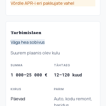
Võrdle APR-i eri pakkujate vahel
Tarbimislaen
Väga hea sobivus
Suurem plaanis olev kulu
SUMMA
TÄHTAEG
1 000–25 000 €
12–120 kuud
KIIRUS
PARIM
Päevad
Auto, kodu remont,
haridus