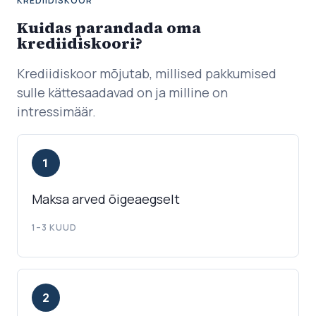
KREDIIDISKOOR
Kuidas parandada oma
krediidiskoori?
Krediidiskoor mõjutab, millised pakkumised
sulle kättesaadavad on ja milline on
intressimäär.
1
Maksa arved õigeaegselt
1–3 KUUD
2