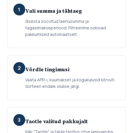
1
Vali summa ja tähtaeg
Sisesta soovitud laenusumma ja
tagasimakseperiood. Filtreerime sobivad
pakkumised automaatselt.
2
Võrdle tingimusi
Vaata APR-i, kuumakset ja kogukulusid kõrvuti.
Sorteeri endale olulise järgi.
3
Taotle valitud pakkujalt
Kliki "Taotle" ja täida taotlus otse laenuandja