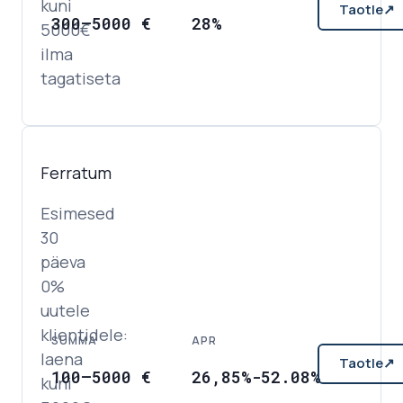
kuni
Taotle
↗
300
–
5000
€
28%
5000€
ilma
tagatiseta
Ferratum
Esimesed
30
päeva
0%
uutele
klientidele:
SUMMA
APR
laena
Taotle
↗
100
–
5000
€
26,85%-52.08%
kuni