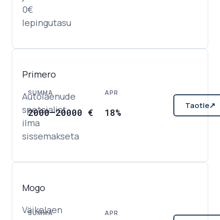
0€
lepingutasu
Primero
SUMMA
APR
Autolaenude
Taotle
↗
spetsialist
2000
–
20000
€
18%
ilma
sissemakseta
Mogo
Väikelaen
SUMMA
APR