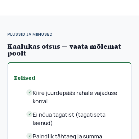
PLUSSID JA MIINUSED
Kaalukas otsus — vaata mõlemat
poolt
Eelised
Kiire juurdepääs rahale vajaduse
✓
korral
Ei nõua tagatist (tagatiseta
✓
laenud)
Paindlik tähtaeg ja summa
✓