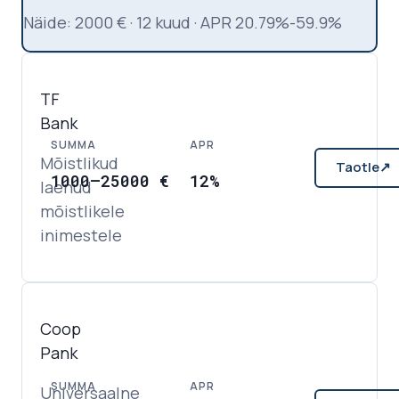
Näide
:
2000
€
·
12
kuud
·
APR
20.79%-59.9%
TF
Bank
SUMMA
APR
Mõistlikud
Taotle
↗
1000
–
25000
€
12%
laenud
mõistlikele
inimestele
Coop
Pank
SUMMA
APR
Universaalne