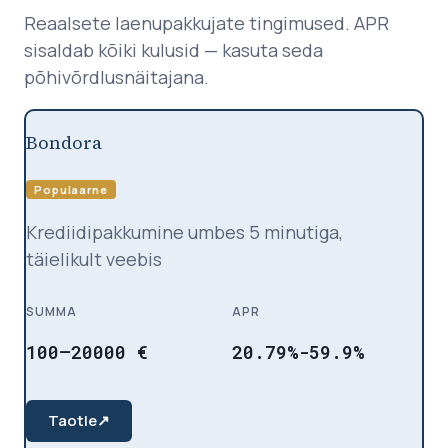
Reaalsete laenupakkujate tingimused. APR
sisaldab kõiki kulusid — kasuta seda
põhivõrdlusnäitajana.
Bondora
Populaarne
Krediidipakkumine umbes 5 minutiga,
täielikult veebis
SUMMA
APR
100
–
20000
€
20.79%-59.9%
Taotle
↗