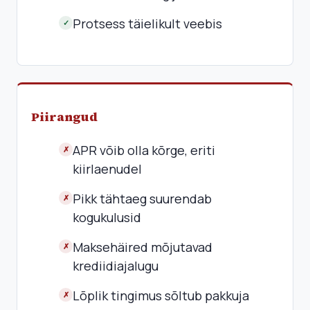
Protsess täielikult veebis
✓
Piirangud
APR võib olla kõrge, eriti
✗
kiirlaenudel
Pikk tähtaeg suurendab
✗
kogukulusid
Maksehäired mõjutavad
✗
krediidiajalugu
Lõplik tingimus sõltub pakkuja
✗