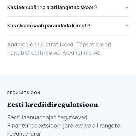
+
Kas laenupäring alati langetab skoori?
+
Kas skoori saab parandada kiiresti?
Andmed on illustratiivsed. Täpset skoori
näitab Creditinfo või Krediidiinfo AS.
REGULATSIOON
Eesti krediidiregulatsioon
Eesti laenuandajad tegutsevad
Finantsinspektsiooni järelevalve all rangete
reeglite järgi.