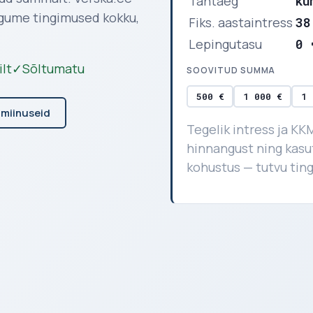
Tähtaeg
ku
gume tingimused kokku,
Fiks. aastaintress
38
Lepingutasu
0 
lt
✓
Sõltumatu
SOOVITUD SUMMA
500 €
1 000 €
1 
 miinuseid
Tegelik intress ja KK
hinnangust ning kas
kohustus — tutvu tin