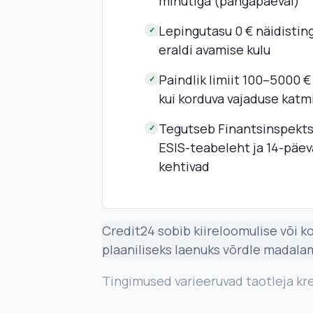
minutiga (pangapäeval)
Lepingutasu 0 € näidistin
✓
eraldi avamise kulu
Paindlik limiit 100–5000 € 
✓
kui korduva vajaduse katm
Tegutseb Finantsinspektsio
✓
ESIS-teabeleht ja 14-päe
kehtivad
Credit24 sobib kiireloomulise või k
plaaniliseks laenuks võrdle madala
Tingimused varieeruvad taotleja kred