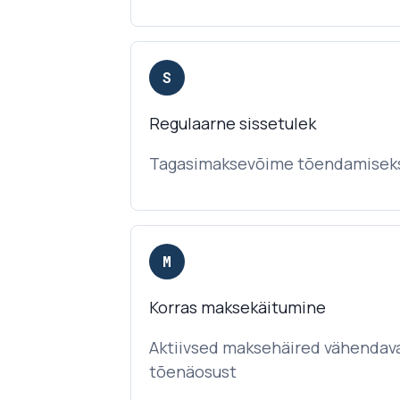
S
Regulaarne sissetulek
Tagasimaksevõime tõendamisek
M
Korras maksekäitumine
Aktiivsed maksehäired vähendav
tõenäosust