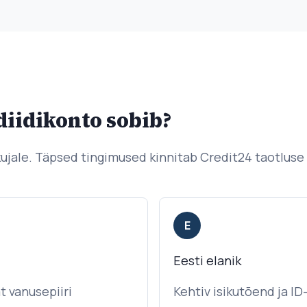
diidikonto sobib?
kujale. Täpsed tingimused kinnitab Credit24 taotluse
E
Eesti elanik
 vanusepiiri
Kehtiv isikutõend ja I