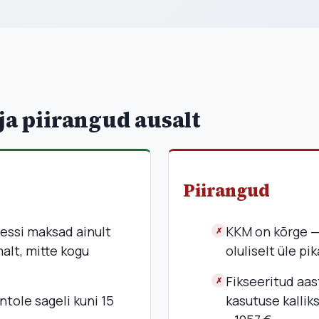
ja piirangud ausalt
Piirangud
ressi maksad ainult
KKM on kõrge —
✗
alt, mitte kogu
oluliselt üle p
Fikseeritud aa
✗
ntole sageli kuni 15
kasutuse kallik