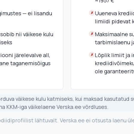
~1957 €
gimustes — ei lisandu
Uueneva kredii
✗
limiidi pidevat
sobib nii väikese kulu
Maksimaalne s
✗
iseks
tarbimislaenu j
oni järelevalve all,
Lõplik limiit ja
✗
vane taganemisõigus
krediidivõimek
ole garanteeri
orduva väikese kulu katmiseks, kui maksad kasutatud s
ma KKM-iga väikelaene Verska.ee võrdluses.
iidiprofiilist lähtuvalt. Verska.ee ei otsusta laenu ü