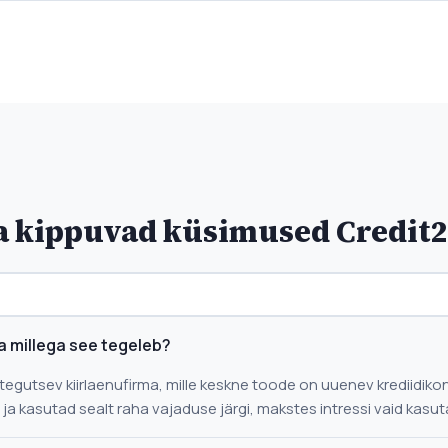
 kippuvad küsimused Credit2
ja millega see tegeleb?
 tegutsev kiirlaenufirma, mille keskne toode on uuenev krediidik
) ja kasutad sealt raha vajaduse järgi, makstes intressi vaid kasut