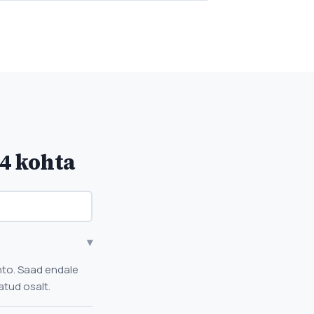
4 kohta
▾
onto. Saad endale
atud osalt.