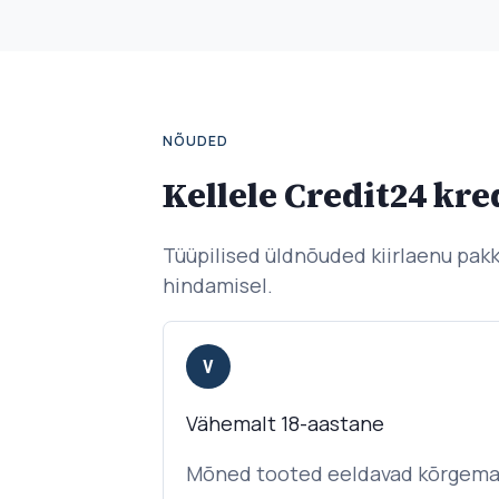
NÕUDED
Kellele Credit24 kre
Tüüpilised üldnõuded kiirlaenu pak
hindamisel.
V
Vähemalt 18-aastane
Mõned tooted eeldavad kõrgemat