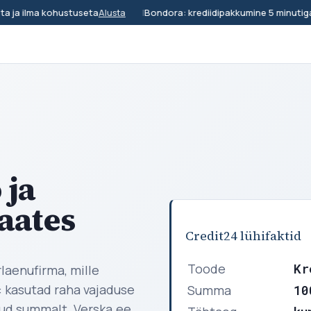
ja ilma kohustuseta
|
Bondora: krediidipakkumine 5 minutiga
Alusta
Va
 ja
vaates
Credit24 lühifaktid
Toode
Kr
rlaenufirma, mille
 kasutad raha vajaduse
Summa
10
atud summalt. Verska.ee