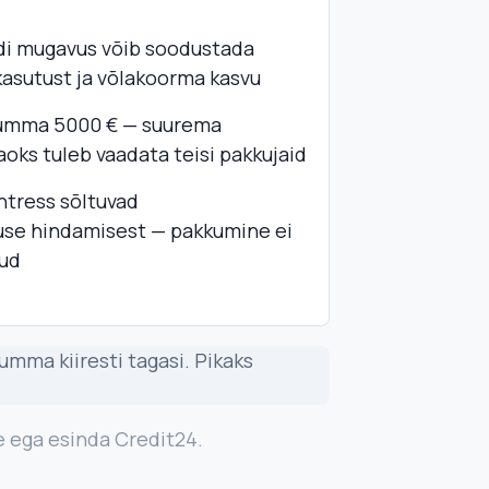
di mugavus võib soodustada
 kasutust ja võlakoorma kasvu
umma 5000 € — suurema
aoks tuleb vaadata teisi pakkujaid
 intress sõltuvad
use hindamisest — pakkumine ei
tud
umma kiiresti tagasi. Pikaks
le ega esinda Credit24.