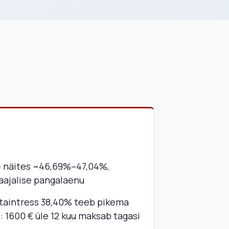
 näites ~46,69%–47,04%,
ikaajalise pangalaenu
staintress 38,40% teeb pikema
s: 1600 € üle 12 kuu maksab tagasi