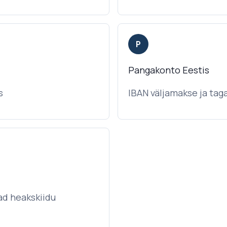
P
Pangakonto Eestis
s
IBAN väljamakse ja tag
ad heakskiidu