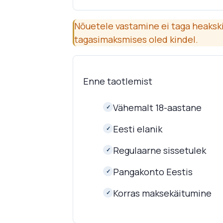
Nõuetele vastamine ei taga heakskii
tagasimaksmises oled kindel.
Enne taotlemist
Vähemalt 18-aastane
✓
Eesti elanik
✓
Regulaarne sissetulek
✓
Pangakonto Eestis
✓
Korras maksekäitumine
✓