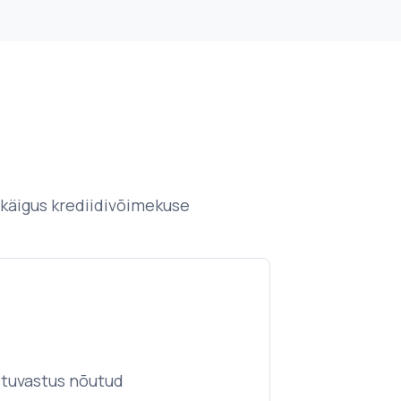
 käigus krediidivõimekuse
D-tuvastus nõutud