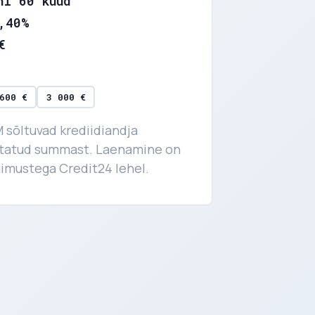
ni 60 kuud
,40%
€
600 €
3 000 €
M sõltuvad krediidiandja
utatud summast. Laenamine on
gimustega Credit24 lehel.