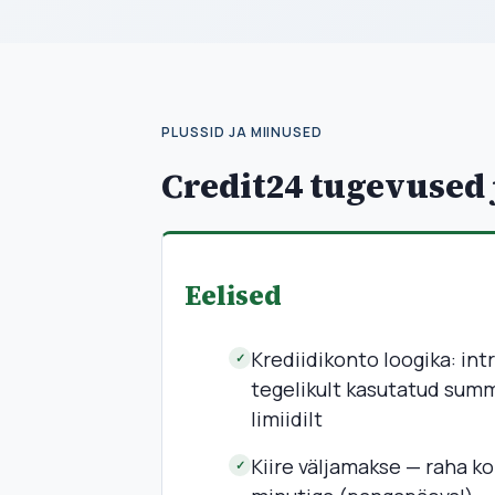
PLUSSID JA MIINUSED
Credit24 tugevused 
Eelised
Krediidikonto loogika: int
✓
tegelikult kasutatud summ
limiidilt
Kiire väljamakse — raha ko
✓