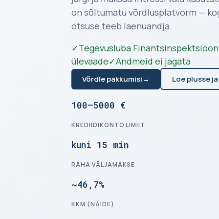
on sõltumatu võrdlusplatvorm — ko
otsuse teeb laenuandja.
✓
Tegevusluba Finantsinspektsiooni
ülevaade
✓
Andmeid ei jagata
Võrdle pakkumisi
→
Loe plusse ja
100–5000 €
KREDIIDIKONTO LIMIIT
kuni 15 min
RAHA VÄLJAMAKSE
~46,7%
KKM (NÄIDE)