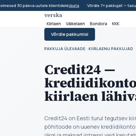
sed 30 päeva uutele klientidele
|
Võrdle 7+ pakkujat — tasuta 
Vaata
verska
Kiirlaen
Väikelaen
Bondora
KKK
Võrdle pakkumisi
PAKKUJA ÜLEVAADE · KIIRLAENU PAKKUJAD
Credit24 —
krediidikonto
kiirlaen lähi
Credit24 on Eesti turul tegutsev kii
põhitoode on uuenev krediidikonto:
järgi ja maksad intressi vaid kasut