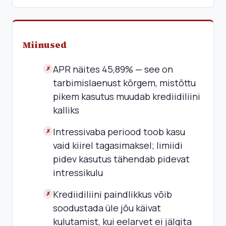
Miinused
APR näites 45,89% — see on
✗
tarbimislaenust kõrgem, mistõttu
pikem kasutus muudab krediidiliini
kalliks
Intressivaba periood toob kasu
✗
vaid kiirel tagasimaksel; limiidi
pidev kasutus tähendab pidevat
intressikulu
Krediidiliini paindlikkus võib
✗
soodustada üle jõu käivat
kulutamist, kui eelarvet ei jälgita