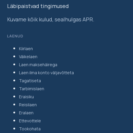
Läbipaistvad tingimused
Kuvame kõik kulud, sealhulgas APR.
LAENUD
Kiirlaen
Väikelaen
Laen maksehäirega
Laen ilma konto väljavõtteta
Tagatiseta
Tarbimislaen
Eraisiku
Reisilaen
Eralaen
Ettevottele
Tookohata