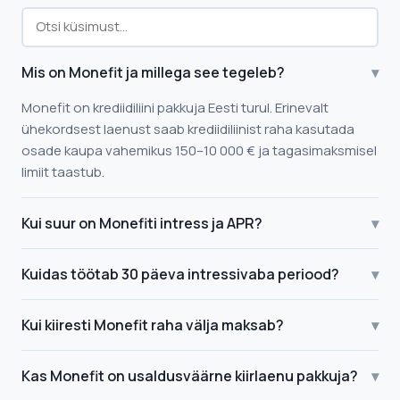
Mis on Monefit ja millega see tegeleb?
▾
Monefit on krediidiliini pakkuja Eesti turul. Erinevalt
ühekordsest laenust saab krediidiliinist raha kasutada
osade kaupa vahemikus 150–10 000 € ja tagasimaksmisel
limiit taastub.
Kui suur on Monefiti intress ja APR?
▾
Kuidas töötab 30 päeva intressivaba periood?
▾
Kui kiiresti Monefit raha välja maksab?
▾
Kas Monefit on usaldusväärne kiirlaenu pakkuja?
▾