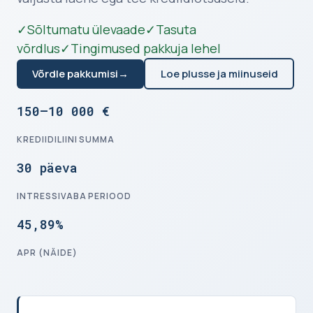
✓
Sõltumatu ülevaade
✓
Tasuta
võrdlus
✓
Tingimused pakkuja lehel
Võrdle pakkumisi
→
Loe plusse ja miinuseid
150–10 000 €
KREDIIDILIINI SUMMA
30 päeva
INTRESSIVABA PERIOOD
45,89%
APR (NÄIDE)