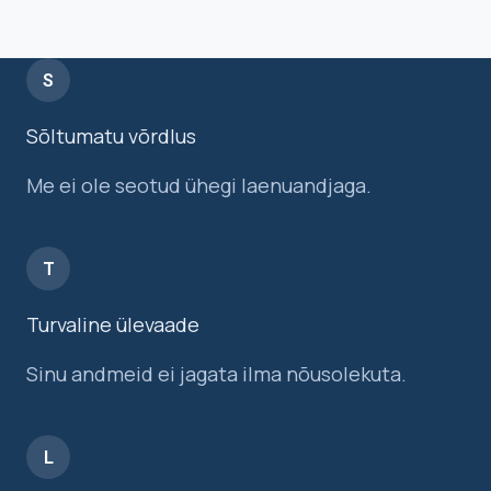
S
Sõltumatu võrdlus
Me ei ole seotud ühegi laenuandjaga.
T
Turvaline ülevaade
Sinu andmeid ei jagata ilma nõusolekuta.
L