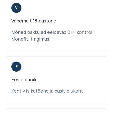
V
Vähemalt 18-aastane
Mõned pakkujad eeldavad 21+; kontrolli
Monefiti tingimusi
E
Eesti elanik
Kehtiv isikutõend ja püsiv elukoht