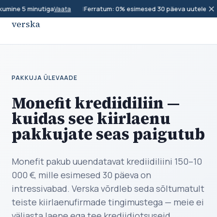
✕
kumine 5 minutiga
|
Ferratum: 0% esimesed 30 päeva uutele klie
Vaata
verska
PAKKUJA ÜLEVAADE
Monefit krediidiliin —
kuidas see kiirlaenu
pakkujate seas paigutub
Monefit pakub uuendatavat krediidiliini 150–10
000 €, mille esimesed 30 päeva on
intressivabad. Verska võrdleb seda sõltumatult
teiste kiirlaenufirmade tingimustega — meie ei
väljasta laene ega tee krediidiotsuseid.