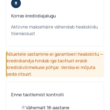
M
Korras krediidiajalugu
Aktiivne maksehäire vähendab heakskiidu
tõenäosust
Nõuetele vastamine ei garanteeri heakskiitu —
krediidiandja hindab iga taotlust eraldi
krediidivõimekuse põhjal. Verska ei mõjuta
seda otsust.
Enne taotlemist kontrolli
Vähemalt 18-aastane
✓