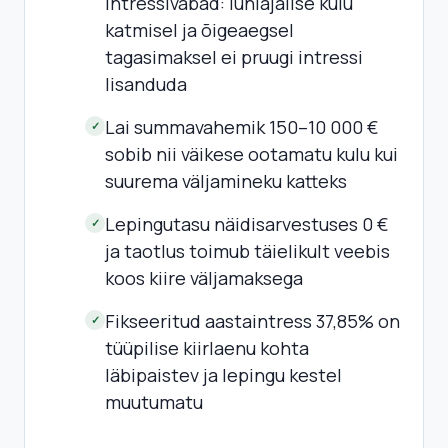
intressivabad: lühiajalise kulu
katmisel ja õigeaegsel
tagasimaksel ei pruugi intressi
lisanduda
Lai summavahemik 150–10 000 €
✓
sobib nii väikese ootamatu kulu kui
suurema väljamineku katteks
Lepingutasu näidisarvestuses 0 €
✓
ja taotlus toimub täielikult veebis
koos kiire väljamaksega
Fikseeritud aastaintress 37,85% on
✓
tüüpilise kiirlaenu kohta
läbipaistev ja lepingu kestel
muutumatu