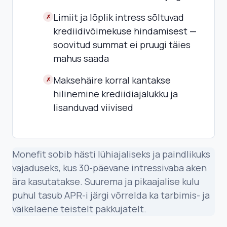
Limiit ja lõplik intress sõltuvad
✗
krediidivõimekuse hindamisest —
soovitud summat ei pruugi täies
mahus saada
Maksehäire korral kantakse
✗
hilinemine krediidiajalukku ja
lisanduvad viivised
Monefit sobib hästi lühiajaliseks ja paindlikuks
vajaduseks, kus 30-päevane intressivaba aken
ära kasutatakse. Suurema ja pikaajalise kulu
puhul tasub APR-i järgi võrrelda ka tarbimis- ja
väikelaene teistelt pakkujatelt.