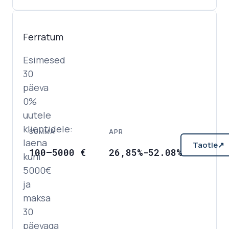
Ferratum
Esimesed
30
päeva
0%
uutele
klientidele:
SUMMA
APR
laena
Taotle
↗
100
–
5000
€
26,85%-52.08%
kuni
5000€
ja
maksa
30
päevaga