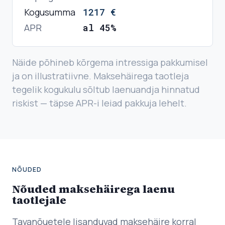
Kogusumma
1217
€
APR
al 45%
Näide põhineb kõrgema intressiga pakkumisel
ja on illustratiivne. Maksehäirega taotleja
tegelik kogukulu sõltub laenuandja hinnatud
riskist — täpse APR-i leiad pakkuja lehelt.
NÕUDED
Nõuded maksehäirega laenu
taotlejale
Tavanõuetele lisanduvad maksehäire korral