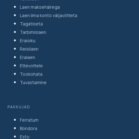
Laen maksehäirega
Laen ilma konto väljavõtteta
Tagatiseta
Tarbimislaen
Eraisiku
Reisilaen
Eralaen
Ettevottele
Tookohata
Tuvastamine
PAKKUJAD
Ferratum
Bondora
Esto