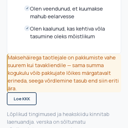
Olen veendunud, et kuumakse
✓
mahub eelarvesse
Olen kaalunud, kas kehtiva võla
✓
tasumine oleks mõistlikum
Maksehäirega taotlejale on pakkumiste vahe
suurem kui tavakliendile — sama summa
kogukulu võib pakkujate lõikes märgatavalt
erineda, seega võrdlemine tasub end siin eriti
ära.
Loe KKK
Lõplikud tingimused ja heakskiidu kinnitab
laenuandja. verska on sõltumatu