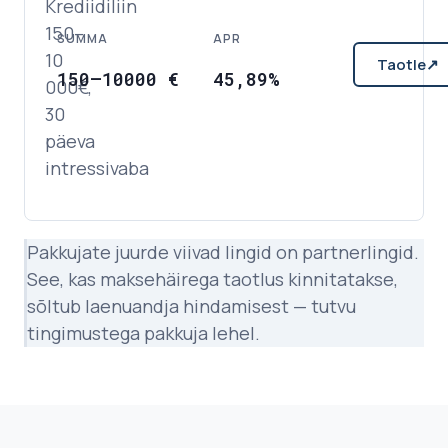
Krediidiliin
150–
SUMMA
APR
10
Taotle
↗
150
–
10000
€
45,89%
000€,
30
päeva
intressivaba
Pakkujate juurde viivad lingid on partnerlingid.
See, kas maksehäirega taotlus kinnitatakse,
sõltub laenuandja hindamisest — tutvu
tingimustega pakkuja lehel.