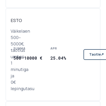
ESTO
Väikelaen
500–
5000€,
SUMMA
APR
taotlus
Taotle
↗
umbes
500
–
10000
€
25.04%
1
minutiga
ja
0€
lepingutasu