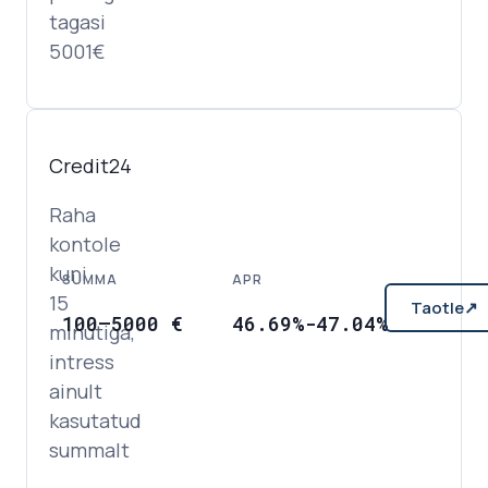
tagasi
5001€
Credit24
Raha
kontole
kuni
SUMMA
APR
15
Taotle
↗
100
–
5000
€
46.69%-47.04%
minutiga,
intress
ainult
kasutatud
summalt