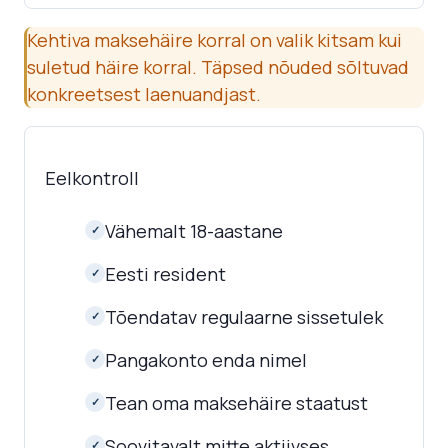
Kehtiva maksehäire korral on valik kitsam kui
suletud häire korral. Täpsed nõuded sõltuvad
konkreetsest laenuandjast.
Eelkontroll
Vähemalt 18-aastane
✓
Eesti resident
✓
Tõendatav regulaarne sissetulek
✓
Pangakonto enda nimel
✓
Tean oma maksehäire staatust
✓
Soovitavalt mitte aktiivses
✓