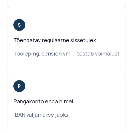
S
Tõendatav regulaarne sissetulek
Tööleping, pension vm — tõstab võimalust
P
Pangakonto enda nimel
IBAN väljamakse jaoks