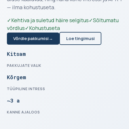
— ilma kohustuseta.
✓
Kehtiva ja suletud häire selgitus
✓
Sõltumatu
võrdlus
✓
Kohustuseta
Võrdle pakkumisi
→
Loe tingimusi
Kitsam
PAKKUJATE VALIK
Kõrgem
TÜÜPILINE INTRESS
~3 a
KANNE AJALOOS