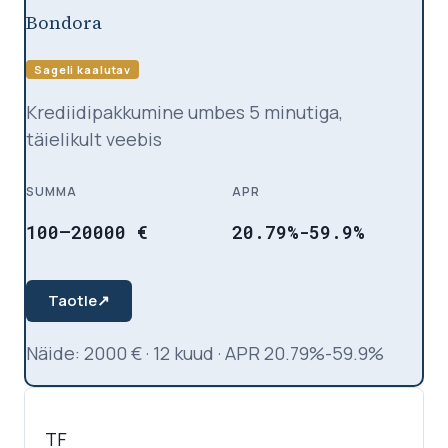
Bondora
Sageli kaalutav
Krediidipakkumine umbes 5 minutiga,
täielikult veebis
SUMMA
APR
100
–
20000
€
20.79%-59.9%
Taotle
↗
Näide
:
2000
€
·
12
kuud
·
APR
20.79%-59.9%
TF