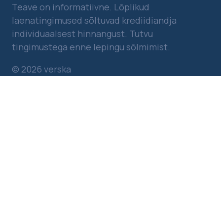
Teave on informatiivne. Lõplikud
laenatingimused sõltuvad krediidiandja
individuaalsest hinnangust. Tutvu
tingimustega enne lepingu sõlmimist.
© 2026 verska