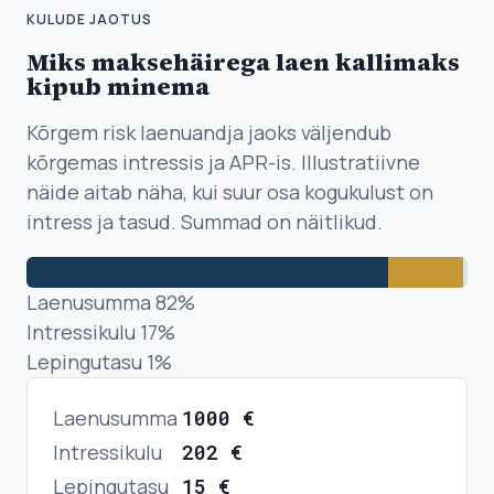
KULUDE JAOTUS
Miks maksehäirega laen kallimaks
kipub minema
Kõrgem risk laenuandja jaoks väljendub
kõrgemas intressis ja APR-is. Illustratiivne
näide aitab näha, kui suur osa kogukulust on
intress ja tasud. Summad on näitlikud.
Laenusumma
82
%
Intressikulu
17
%
Lepingutasu
1
%
Laenusumma
1000
€
Intressikulu
202
€
Lepingutasu
15
€