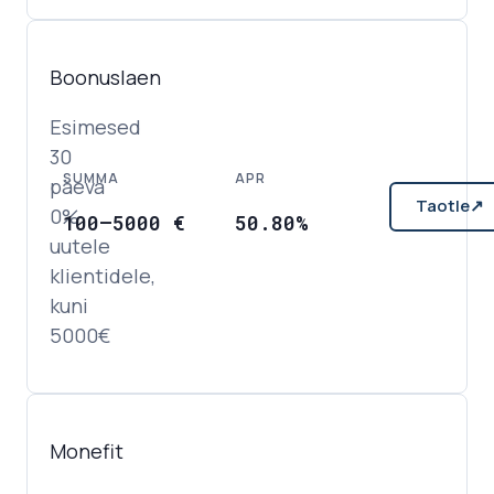
Boonuslaen
Esimesed
30
SUMMA
APR
päeva
Taotle
↗
0%
100
–
5000
€
50.80%
uutele
klientidele,
kuni
5000€
Monefit