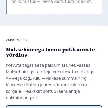
on kohustus — laena vastutustundlikult.
PAKKUMISED
Maksehäirega laenu pakkumiste
võrdlus
Kõrvuta tagatiseta pakkumisi ühes vaates.
Maksehäirega taotleja puhul vaata eelkõige
APR-i ja kogukulu — väikese summa ning
lühikese tähtaja juures võib see ulatuda
kõrgele. Heakskiit sõltub laenuandja
riskihinnangust.