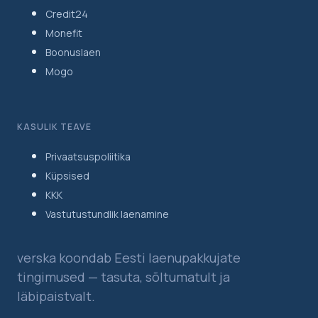
Credit24
Monefit
Boonuslaen
Mogo
KASULIK TEAVE
Privaatsuspoliitika
Küpsised
KKK
Vastutustundlik laenamine
verska koondab Eesti laenupakkujate
tingimused — tasuta, sõltumatult ja
läbipaistvalt.