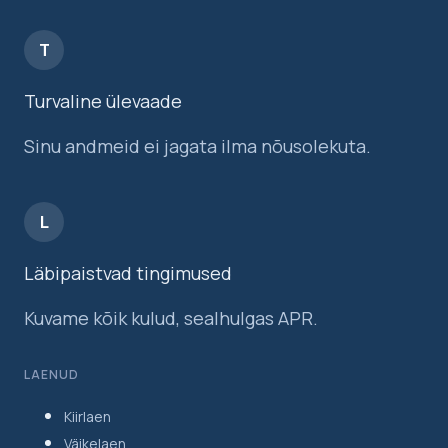
T
Turvaline ülevaade
Sinu andmeid ei jagata ilma nõusolekuta.
L
Läbipaistvad tingimused
Kuvame kõik kulud, sealhulgas APR.
LAENUD
Kiirlaen
Väikelaen