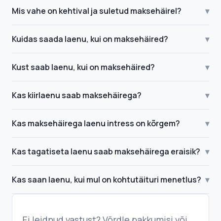
Mis vahe on kehtival ja suletud maksehäirel?
▾
Kuidas saada laenu, kui on maksehäired?
▾
Kust saab laenu, kui on maksehäired?
▾
Kas kiirlaenu saab maksehäirega?
▾
Kas maksehäirega laenu intress on kõrgem?
▾
Kas tagatiseta laenu saab maksehäirega eraisik?
▾
Kas saan laenu, kui mul on kohtutäituri menetlus?
▾
Ei leidnud vastust? Võrdle pakkumisi või