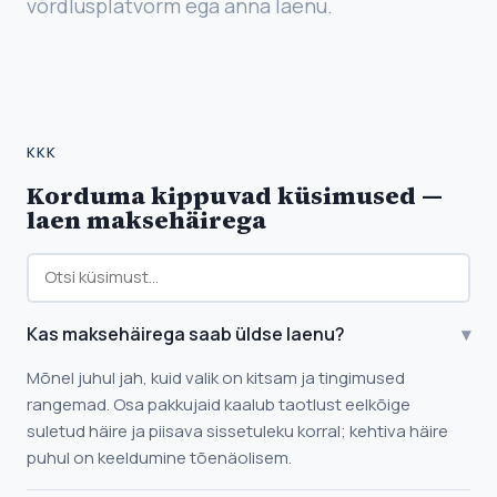
võrdlusplatvorm ega anna laenu.
KKK
Korduma kippuvad küsimused —
laen maksehäirega
Kas maksehäirega saab üldse laenu?
▾
Mõnel juhul jah, kuid valik on kitsam ja tingimused
rangemad. Osa pakkujaid kaalub taotlust eelkõige
suletud häire ja piisava sissetuleku korral; kehtiva häire
puhul on keeldumine tõenäolisem.