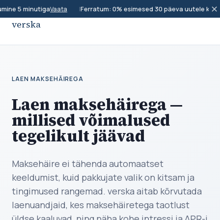
✕
mine 5 minutiga
|
Ferratum: 0% esimesed 30 päeva uutele klient
Vaata
verska
LAEN MAKSEHÄIREGA
Laen maksehäirega —
millised võimalused
tegelikult jäävad
Maksehäire ei tähenda automaatset
keeldumist, kuid pakkujate valik on kitsam ja
tingimused rangemad. verska aitab kõrvutada
laenuandjaid, kes maksehäiretega taotlust
üldse kaaluvad, ning näha kohe intressi ja APR-i