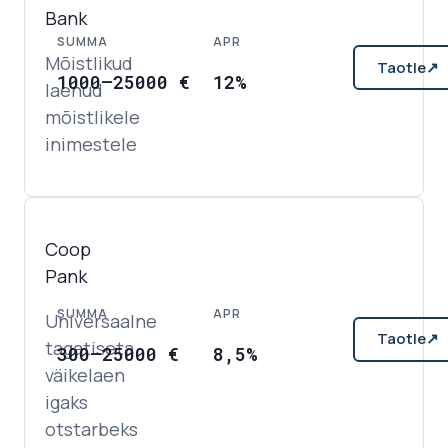
Bank
SUMMA
APR
Mõistlikud
Taotle
↗
1000
–
25000
€
12%
laenud
mõistlikele
inimestele
Coop
Pank
SUMMA
APR
Universaalne
Taotle
↗
tagatiseta
300
–
25000
€
8,5%
väikelaen
igaks
otstarbeks