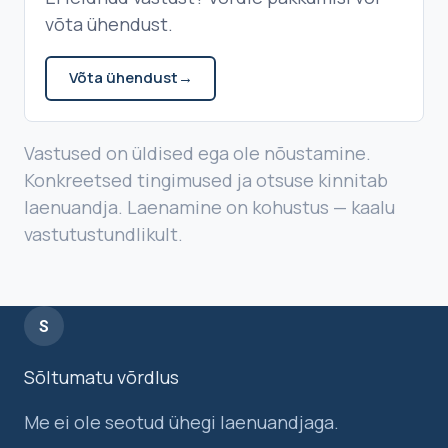
võta ühendust.
Võta ühendust
→
Vastused on üldised ega ole nõustamine.
Konkreetsed tingimused ja otsuse kinnitab
laenuandja. Laenamine on kohustus — kaalu
vastutustundlikult.
S
Sõltumatu võrdlus
Me ei ole seotud ühegi laenuandjaga.