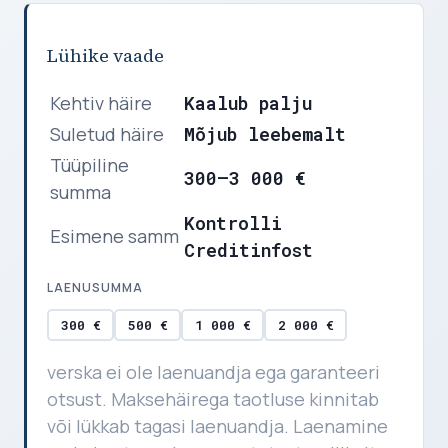
Lühike vaade
Kehtiv häire
Kaalub palju
Suletud häire
Mõjub leebemalt
Tüüpiline
300–3 000 €
summa
Kontrolli
Esimene samm
Creditinfost
LAENUSUMMA
300 €
500 €
1 000 €
2 000 €
verska ei ole laenuandja ega garanteeri
otsust. Maksehäirega taotluse kinnitab
või lükkab tagasi laenuandja. Laenamine