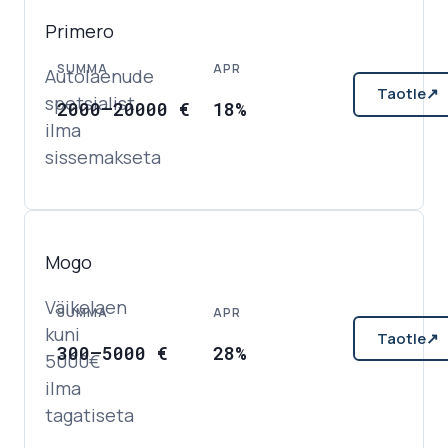
Primero
SUMMA
APR
Autolaenude
Taotle
↗
spetsialist
2000
–
20000
€
18%
ilma
sissemakseta
Mogo
Väikelaen
SUMMA
APR
kuni
Taotle
↗
300
–
5000
€
28%
5000€
ilma
tagatiseta