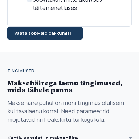
täitemenetluses
Vaata sobivaid pakkumisi
→
TINGIMUSED
Maksehäirega laenu tingimused,
mida tähele panna
Maksehäire puhul on mõni tingimus olulisem
kui tavalaenu korral. Need parameetrid
mõjutavad nii heakskiitu kui kogukulu.
Kehtiv vs suletud maksehäire
▾