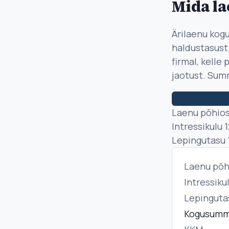
Mida la
Ärilaenu kogu
haldustasust.
firmal, kelle
jaotust. Summ
Laenu põhio
Intressikulu
1
Lepingutasu
Laenu põh
Intressiku
Lepinguta
Kogusum