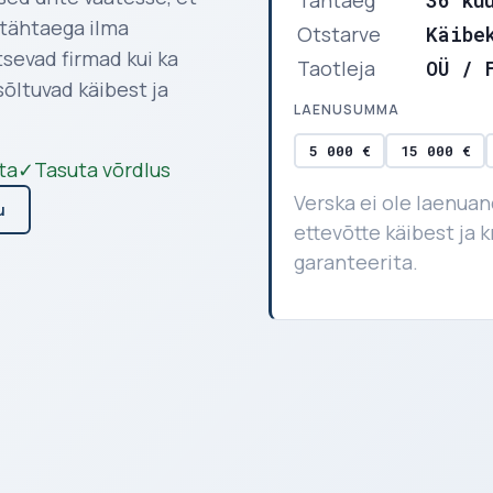
Tähtaeg
36 ku
 tähtaega ilma
Otstarve
Käibe
sevad firmad kui ka
Taotleja
OÜ / 
õltuvad käibest ja
LAENUSUMMA
5 000 €
15 000 €
ta
✓
Tasuta võrdlus
Verska ei ole laenuan
u
ettevõtte käibest ja 
garanteerita.