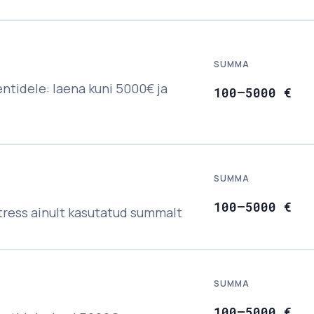
SUMMA
ntidele: laena kuni 5000€ ja
100
–
5000
€
SUMMA
100
–
5000
€
ntress ainult kasutatud summalt
SUMMA
100
–
5000
€