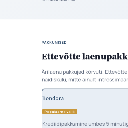
PAKKUMISED
Ettevõtte laenupak
Ärilaenu pakkujad kõrvuti. Ettevõtte
näidiskulu, mitte ainult intressimäär
Bondora
Populaarne valik
Krediidipakkumine umbes 5 minutiga