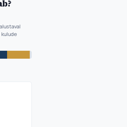
ab?
alustaval
a kulude