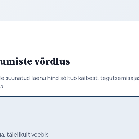
kumiste võrdlus
le suunatud laenu hind sõltub käibest, tegutsemisajas
a.
, täielikult veebis