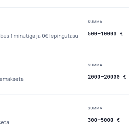
SUMMA
500
–
10000
€
es 1 minutiga ja 0€ lepingutasu
SUMMA
2000
–
20000
€
ssemakseta
SUMMA
300
–
5000
€
seta