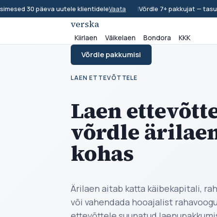
sed 30 päeva uutele klientidele
|
Võrdle 7+ pakkujat — tasuta 
Vaata
verska
Kiirlaen
Väikelaen
Bondora
KKK
Võrdle pakkumisi
LAEN ETTEVÕTTELE
Laen ettevõtt
võrdle ärilae
kohas
Ärilaen aitab katta käibekapitali, r
või vahendada hooajalist rahavoog
ettevõttele suunatud laenupakkumi