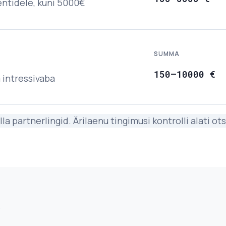
entidele, kuni 5000€
SUMMA
150
–
10000
€
a intressivaba
lla partnerlingid. Ärilaenu tingimusi kontrolli alati o
S