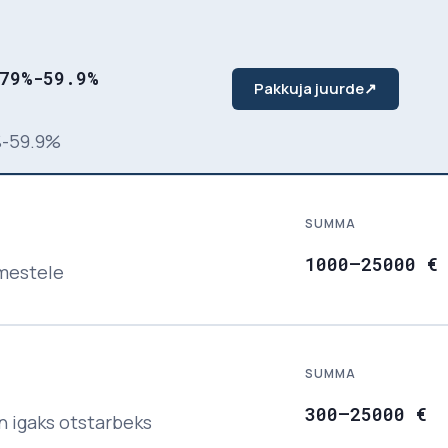
79%-59.9%
Pakkuja juurde
↗
%-59.9%
SUMMA
1000
–
25000
€
imestele
SUMMA
300
–
25000
€
n igaks otstarbeks