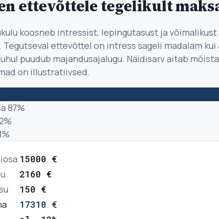
en ettevõttele tegelikult maks
kulu koosneb intressist, lepingutasust ja võimalikust
 Tegutseval ettevõttel on intress sageli madalam kui 
 puhul puudub majandusajalugu. Näidisarv aitab mõist
ad on illustratiivsed.
sa
87
%
2
%
1
%
iosa
15000
€
lu
2160
€
su
150
€
ma
17310
€