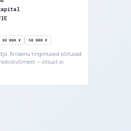
ud
kapital
FIE
30 000 €
50 000 €
dja. Ärilaenu tingimused sõltuvad
krediidivõimest — otsust ei