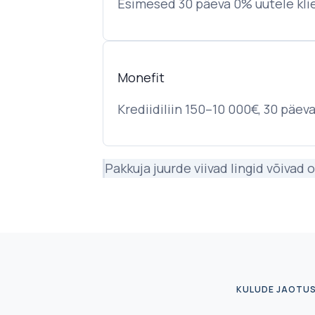
Esimesed 30 päeva 0% uutele kli
Monefit
Krediidiliin 150–10 000€, 30 päev
Pakkuja juurde viivad lingid võivad o
KULUDE JAOTU