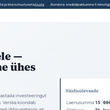
ja ilma kohustuseta
|
Bondora: krediidipakkumine 5 minutiga
Alusta
Va
ele —
ne ühes
Näidisülevaade
ahastada investeeringut
Laenusumma
15 00
u. Verska koondab
sed ühte vaatesse, et