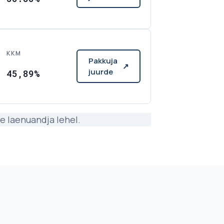
KKM
Pakkuja
↗
juurde
45,89%
tse laenuandja lehel.