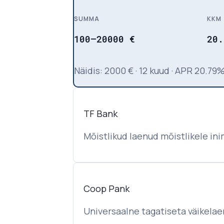
SUMMA
KKM
100
–
20000
€
20.
Näidis
:
2000
€
·
12
kuud
·
APR
20.79
TF Bank
Mõistlikud laenud mõistlikele in
Coop Pank
Universaalne tagatiseta väikelae