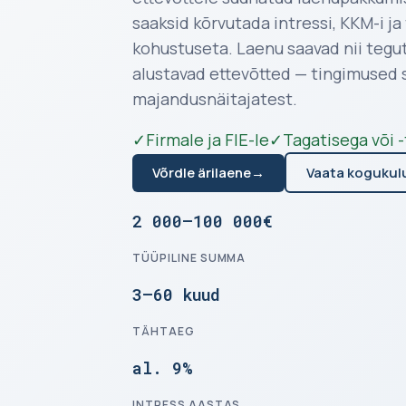
saaksid kõrvutada intressi, KKM-i ja
kohustuseta. Laenu saavad nii tegut
alustavad ettevõtted — tingimused s
majandusnäitajatest.
✓
Firmale ja FIE-le
✓
Tagatisega või -
Võrdle ärilaene
→
Vaata kogukul
2 000–100 000€
TÜÜPILINE SUMMA
3–60 kuud
TÄHTAEG
al. 9%
INTRESS AASTAS