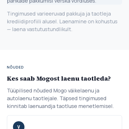
pankade pakkumisi verska võrdluses.
Tingimused varieeruvad pakkuja ja taotleja
krediidiprofiili alusel. Laenamine on kohustus
— laena vastutustundlikult.
NÕUDED
Kes saab Mogost laenu taotleda?
Tüüpilised nõuded Mogo väikelaenu ja
autolaenu taotlejale. Täpsed tingimused
kinnitab laenuandja taotluse menetlemisel.
V