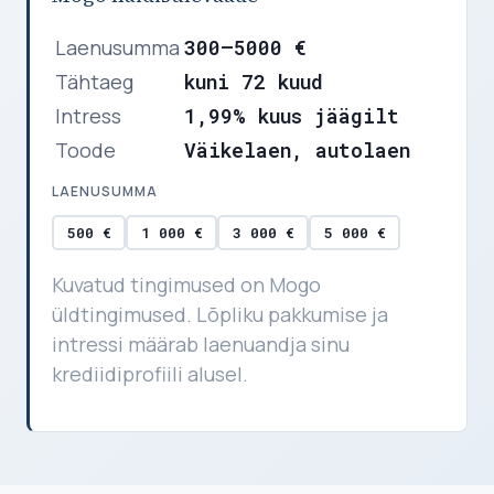
Laenusumma
300–5000 €
Tähtaeg
kuni 72 kuud
Intress
1,99% kuus jäägilt
Toode
Väikelaen, autolaen
LAENUSUMMA
500 €
1 000 €
3 000 €
5 000 €
Kuvatud tingimused on Mogo
üldtingimused. Lõpliku pakkumise ja
intressi määrab laenuandja sinu
krediidiprofiili alusel.