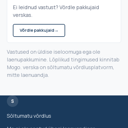
Ei leidnud vastust? Võrdle pakkujaid
verskas.
Võrdle pakkujaid
→
Vastused on üldise iseloomuga ega ole
laenupakkumine. Lõplikud tingimused kinnitab
Mogo. verska on sõltumatu võrdlusplatvorm,
mitte laenuandja.
S
Sõltumatu võrdlus