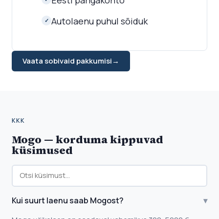
Eesti pangakonto
Autolaenu puhul sõiduk
✓
Vaata sobivaid pakkumisi
→
KKK
Mogo — korduma kippuvad
küsimused
Kui suurt laenu saab Mogost?
▾