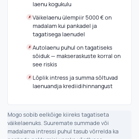
laenu kogukulu
Väikelaenu ülempiir 5000 € on
✗
madalam kui pankadel ja
tagatisega laenudel
Autolaenu puhul on tagatiseks
✗
sõiduk — makseraskuste korral on
see riskis
Lõplik intress ja summa sõltuvad
✗
laenuandja krediidihinnangust
Mogo sobib eelkõige kiireks tagatiseta
väikelaenuks. Suuremate summade või
madalama intressi puhul tasub võrrelda ka