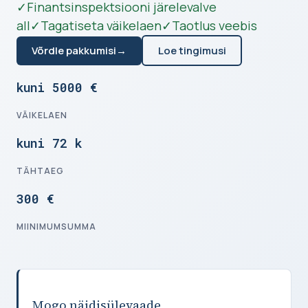
✓
Finantsinspektsiooni järelevalve
all
✓
Tagatiseta väikelaen
✓
Taotlus veebis
Võrdle pakkumisi
→
Loe tingimusi
kuni 5000 €
VÄIKELAEN
kuni 72 k
TÄHTAEG
300 €
MIINIMUMSUMMA
Mogo näidisülevaade