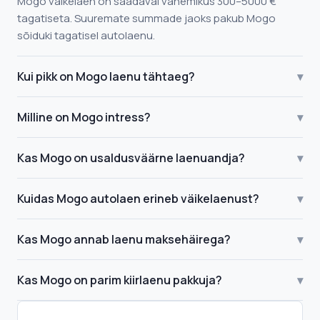
Mogo väikelaen on saadaval vahemikus 300–5000 €
tagatiseta. Suuremate summade jaoks pakub Mogo
sõiduki tagatisel autolaenu.
Kui pikk on Mogo laenu tähtaeg?
▾
Milline on Mogo intress?
▾
Kas Mogo on usaldusväärne laenuandja?
▾
Kuidas Mogo autolaen erineb väikelaenust?
▾
Kas Mogo annab laenu maksehäirega?
▾
Kas Mogo on parim kiirlaenu pakkuja?
▾