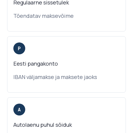
Regulaarne sissetulek
Tõendatav maksevõime
P
Eesti pangakonto
IBAN väljamakse ja maksete jaoks
A
Autolaenu puhul sõiduk