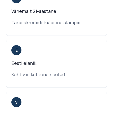
Vähemalt 21-aastane
Tarbijakrediidi tüüpiline alampiir
E
Eesti elanik
Kehtiv isikutõend nõutud
S