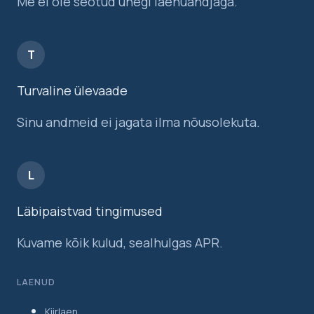
Me ei ole seotud ühegi laenuandjaga.
T
Turvaline ülevaade
Sinu andmeid ei jagata ilma nõusolekuta.
L
Läbipaistvad tingimused
Kuvame kõik kulud, sealhulgas APR.
LAENUD
Kiirlaen