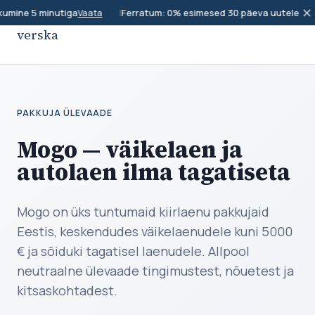
✕
kumine 5 minutiga
|
Ferratum: 0% esimesed 30 päeva uutele klie
Vaata
verska
PAKKUJA ÜLEVAADE
Mogo — väikelaen ja
autolaen ilma tagatiseta
Mogo on üks tuntumaid kiirlaenu pakkujaid
Eestis, keskendudes väikelaenudele kuni 5000
€ ja sõiduki tagatisel laenudele. Allpool
neutraalne ülevaade tingimustest, nõuetest ja
kitsaskohtadest.