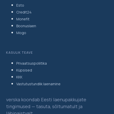
Esto
Credit24
Monefit
Boonuslaen
Mogo
KASULIK TEAVE
Privaatsuspoliitika
Küpsised
KKK
Vastutustundlik laenamine
verska koondab Eesti laenupakkujate
tingimused — tasuta, sõltumatult ja
läbipaistvalt.