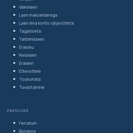
Väikelaen
Laen maksehäirega
Laen ilma konto väljavõtteta
Tagatiseta
Tarbimislaen
Eraisiku
Reisilaen
Eralaen
Ettevottele
Tookohata
Tuvastamine
PAKKUJAD
Ferratum
Bondora